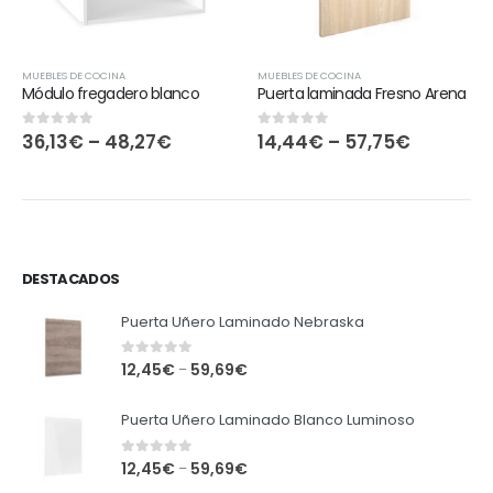
MUEBLES DE COCINA
MUEBLES DE COCINA
Módulo fregadero blanco
Puerta laminada Fresno Arena
36,13
€
–
48,27
€
14,44
€
–
57,75
€
0
out of 5
0
out of 5
DESTACADOS
Puerta Uñero Laminado Nebraska
0
out of 5
12,45
€
59,69
€
–
Puerta Uñero Laminado Blanco Luminoso
0
out of 5
12,45
€
59,69
€
–