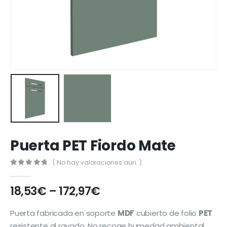
Puerta PET Fiordo Mate
( No hay valoraciones aún. )
0
out of 5
18,53
€
–
172,97
€
Puerta fabricada en soporte
MDF
cubierto de folio
PET
resistente al rayado. No recoge humedad ambiental