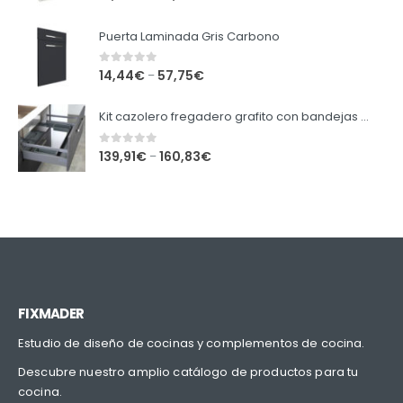
Puerta Laminada Gris Carbono
0
out of 5
14,44
€
57,75
€
–
Kit cazolero fregadero grafito con bandejas extraibles.
0
out of 5
139,91
€
160,83
€
–
FIXMADER
Estudio de diseño de cocinas y complementos de cocina.
Descubre nuestro amplio catálogo de productos para tu
cocina.