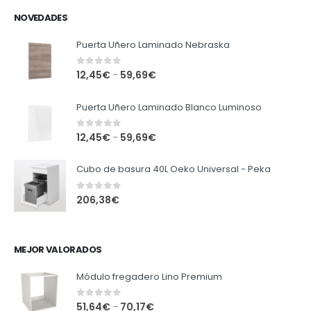
NOVEDADES
Puerta Uñero Laminado Nebraska
0
out of 5
12,45
€
59,69
€
–
Puerta Uñero Laminado Blanco Luminoso
0
out of 5
12,45
€
59,69
€
–
Cubo de basura 40L Oeko Universal - Peka
0
out of 5
206,38
€
MEJOR VALORADOS
Módulo fregadero Lino Premium
0
out of 5
51,64
€
70,17
€
–