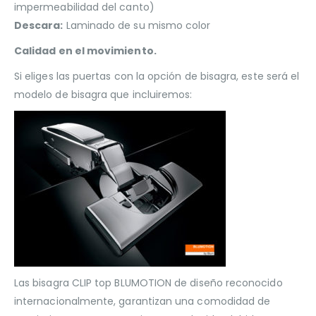
impermeabilidad del canto)
Descara:
Laminado de su mismo color
Calidad en el movimiento.
Si eliges las puertas con la opción de bisagra, este será el
modelo de bisagra que incluiremos:
Las bisagra CLIP top BLUMOTION de diseño reconocido
internacionalmente, garantizan una comodidad de