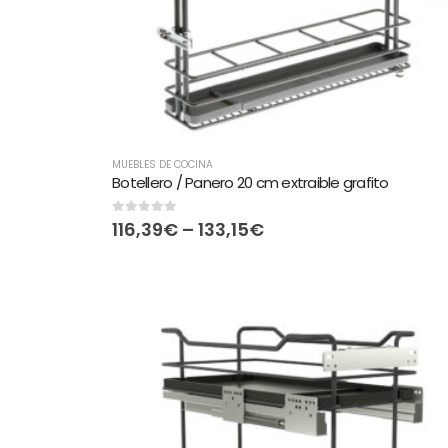
MUEBLES DE COCINA
Botellero / Panero 20 cm extraible grafito
0
out of 5
116,39
€
–
133,15
€