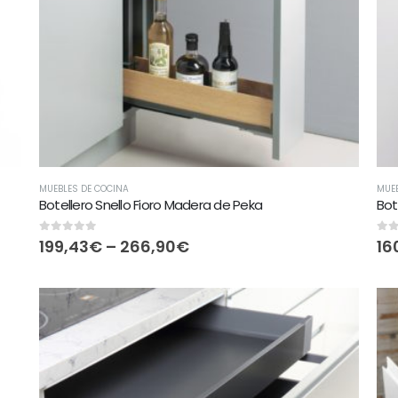
MUEBLES DE COCINA
MUEB
Botellero Snello Fioro Madera de Peka
Bot
0
out of 5
0
ou
199,43
€
–
266,90
€
16