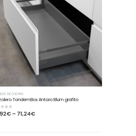
LES DE COCINA
olero TandemBox Antaro Blum grafito
t of 5
,92
€
–
71,24
€