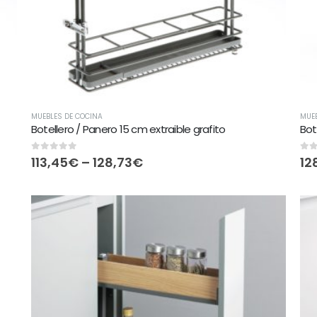
MUEBLES DE COCINA
MUEB
Botellero / Panero 15 cm extraible grafito
Bot
0
out of 5
0
ou
113,45
€
–
128,73
€
12