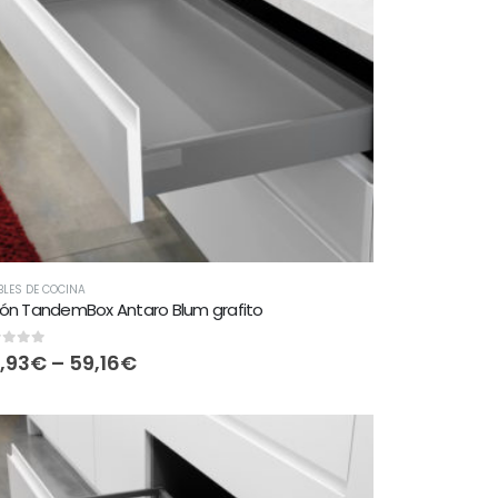
LES DE COCINA
ón TandemBox Antaro Blum grafito
t of 5
,93
€
–
59,16
€