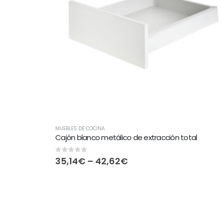
MUEBLES DE COCINA
Cajón blanco metálico de extracción total
0
out of 5
35,14
€
–
42,62
€