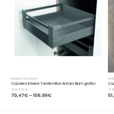
MUEBLES DE COCINA
MUEB
Cazolero interior TandemBox Antaro Blum grafito
Caz
0
out of 5
0
ou
70,47
€
–
106,99
€
51