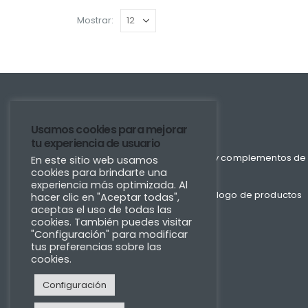
Mostrar:
Usamos cookies para mejorar
FIXMADER
tu experiencia de usuario
Estudio de diseño de cocinas y complementos de
En este sitio web usamos
cookies para brindarte una
cocina.
experiencia más optimizada. Al
Descubre nuestro amplio catálogo de productos
hacer clic en "Aceptar todas",
aceptas el uso de todas las
para tu cocina.
cookies. También puedes visitar
"Configuración" para modificar
tus preferencias sobre las
cookies.
Configuración