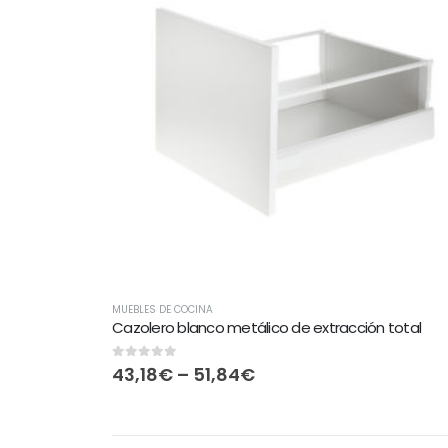
MUEBLES DE COCINA
Cazolero blanco metálico de extracción total
0
out of 5
43,18
€
–
51,84
€