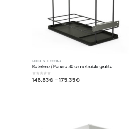
MUEBLES DE COCINA
Botellero / Panero 40 cm extraible grafito
0
out of 5
146,83
€
–
175,35
€