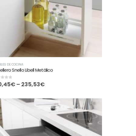
LES DE COCINA
ellero Snello Libell Metálico
t of 5
0,45
€
–
235,53
€