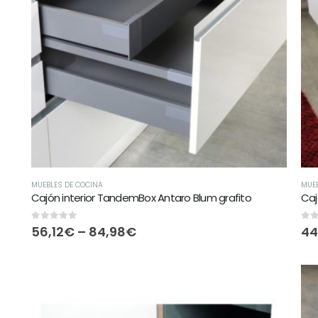
MUEBLES DE COCINA
MUEB
Cajón interior TandemBox Antaro Blum grafito
Caj
0
out of 5
0
ou
56,12
€
–
84,98
€
44