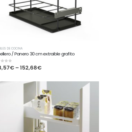
LES DE COCINA
ellero / Panero 30 cm extraible grafito
t of 5
8,57
€
–
152,68
€