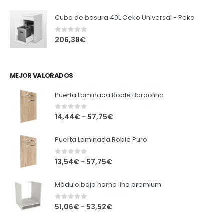
Cubo de basura 40L Oeko Universal - Peka
0
out of 5
206,38
€
MEJOR VALORADOS
Puerta Laminada Roble Bardolino
0
out of 5
14,44
€
57,75
€
–
Puerta Laminada Roble Puro
0
out of 5
13,54
€
57,75
€
–
Módulo bajo horno lino premium
0
out of 5
51,06
€
53,52
€
–