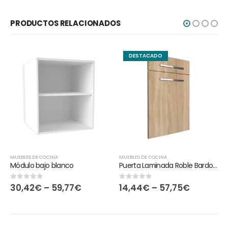
PRODUCTOS RELACIONADOS
DESTACADO
MUEBLES DE COCINA
MUEBLES DE COCINA
Módulo bajo blanco
Puerta Laminada Roble Bardolino
30,42
€
–
59,77
€
14,44
€
–
57,75
€
0
out of 5
0
out of 5