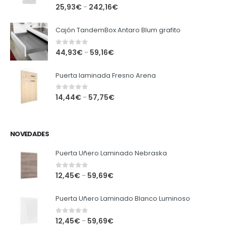
0
out of 5
25,93
€
242,16
€
–
Cajón TandemBox Antaro Blum grafito
0
out of 5
44,93
€
59,16
€
–
Puerta laminada Fresno Arena
0
out of 5
14,44
€
57,75
€
–
NOVEDADES
Puerta Uñero Laminado Nebraska
0
out of 5
12,45
€
59,69
€
–
Puerta Uñero Laminado Blanco Luminoso
0
out of 5
12,45
€
59,69
€
–