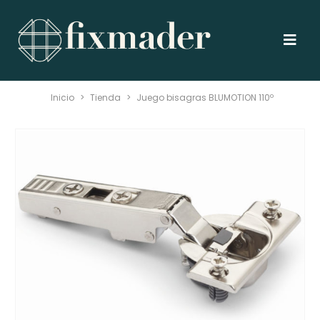
Inicio
>
Tienda
>
Juego bisagras BLUMOTION 110º