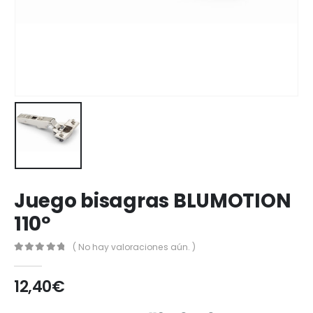
Juego bisagras BLUMOTION
110º
( No hay valoraciones aún. )
0
out of 5
12,40
€