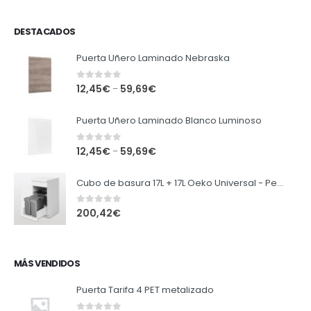
DESTACADOS
Puerta Uñero Laminado Nebraska
0
out of 5
12,45
€
59,69
€
–
Puerta Uñero Laminado Blanco Luminoso
0
out of 5
12,45
€
59,69
€
–
Cubo de basura 17L + 17L Oeko Universal - Peka
0
out of 5
200,42
€
MÁS VENDIDOS
Puerta Tarifa 4 PET metalizado