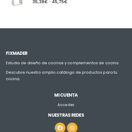
0
out of 5
35,38
€
45,75
€
–
FIXMADER
Estudio de diseño de cocinas y complementos de cocina.
Descubre nuestro amplio catálogo de productos para tu
cocina.
MI CUENTA
Acceder
NUESTRAS REDES