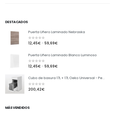
DESTACADOS
Puerta Uñero Laminado Nebraska
0
out of 5
12,45
€
59,69
€
–
Puerta Uñero Laminado Blanco Luminoso
0
out of 5
12,45
€
59,69
€
–
Cubo de basura 17L + 17L Oeko Universal - Peka
0
out of 5
200,42
€
MÁS VENDIDOS