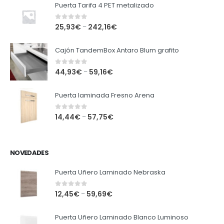
Puerta Tarifa 4 PET metalizado
0
out of 5
25,93
€
242,16
€
–
Cajón TandemBox Antaro Blum grafito
0
out of 5
44,93
€
59,16
€
–
Puerta laminada Fresno Arena
0
out of 5
14,44
€
57,75
€
–
NOVEDADES
Puerta Uñero Laminado Nebraska
0
out of 5
12,45
€
59,69
€
–
Puerta Uñero Laminado Blanco Luminoso