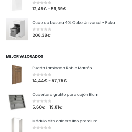
0
out of 5
12,45
€
59,69
€
–
Cubo de basura 40L Oeko Universal - Peka
0
out of 5
206,38
€
MEJOR VALORADOS
Puerta Laminada Roble Marrón
0
out of 5
14,44
€
57,75
€
–
Cubertero grafito para cajón Blum
0
out of 5
5,60
€
19,81
€
–
Módulo alto caldera lino premium