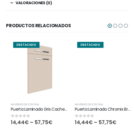
VALORACIONES (0)
PRODUCTOS RELACIONADOS
DESTACADO
DESTACADO
MUEBLES DE COCINA
MUEBLES DE COCINA
Puerta Laminada Gris Cachemira
Puerta Laminada Chromix Bronce
14,44
€
–
57,75
€
14,44
€
–
57,75
€
0
out of 5
0
out of 5