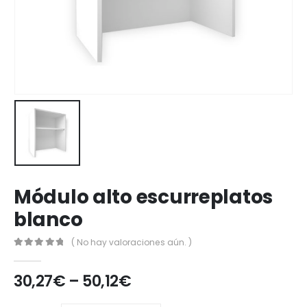
Módulo alto escurreplatos
blanco
( No hay valoraciones aún. )
0
out of 5
30,27
€
–
50,12
€