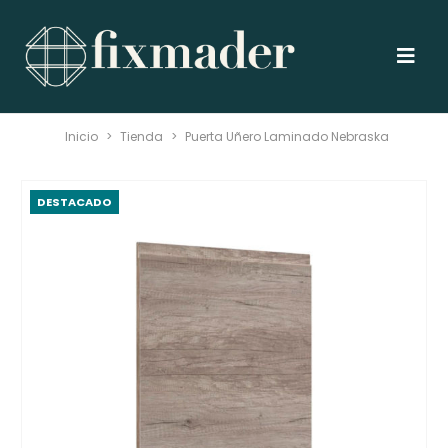
Inicio
>
Tienda
>
Puerta Uñero Laminado Nebraska
DESTACADO