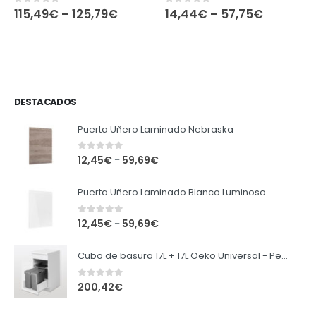
115,49
€
–
125,79
€
14,44
€
–
57,75
€
0
out of 5
0
out of 5
DESTACADOS
Puerta Uñero Laminado Nebraska
0
out of 5
12,45
€
59,69
€
–
Puerta Uñero Laminado Blanco Luminoso
0
out of 5
12,45
€
59,69
€
–
Cubo de basura 17L + 17L Oeko Universal - Peka
0
out of 5
200,42
€