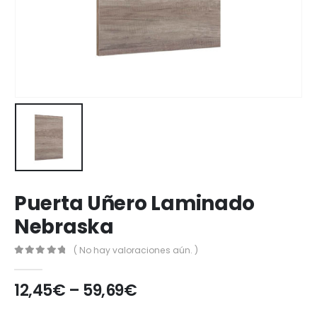
Puerta Uñero Laminado
Nebraska
( No hay valoraciones aún. )
0
out of 5
12,45
€
–
59,69
€