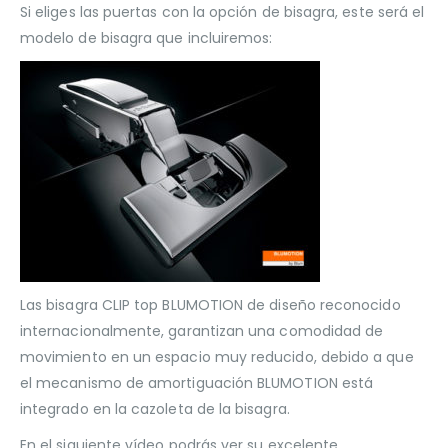
Si eliges las puertas con la opción de bisagra, este será el
modelo de bisagra que incluiremos:
Las bisagra CLIP top BLUMOTION de diseño reconocido
internacionalmente, garantizan una comodidad de
movimiento en un espacio muy reducido, debido a que
el mecanismo de amortiguación BLUMOTION está
integrado en la cazoleta de la bisagra.
En el siguiente vídeo podrás ver su excelente