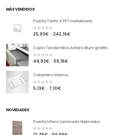
MÁS VENDIDOS
Puerta Tarifa 4 PET metalizado
0
out of 5
25,93
€
242,16
€
–
Cajón TandemBox Antaro Blum grafito
0
out of 5
44,93
€
59,16
€
–
Cubertero blanco
0
out of 5
5,13
€
7,10
€
–
NOVEDADES
Puerta Uñero Laminado Nebraska
0
out of 5
12,45
€
59,69
€
–