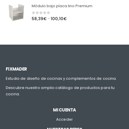
Módulo bajo placa lino Premium
0
out of 5
58,39
€
100,10
€
–
FIXMADER
Estudio de diseño de cocinas y complementos de cocina.
Descubre nuestro amplio catálogo de productos para tu
cocina.
MI CUENTA
Acceder