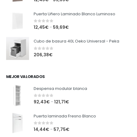
Puerta Uñero Laminado Blanco Luminoso
0
out of 5
12,45
€
59,69
€
–
Cubo de basura 40L Oeko Universal - Peka
0
out of 5
206,38
€
MEJOR VALORADOS
Despensa modular blanca
0
out of 5
92,43
€
121,71
€
–
Puerta laminada Fresno Blanco
0
out of 5
14,44
€
57,75
€
–