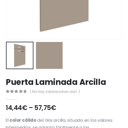
Puerta Laminada Arcilla
( No hay valoraciones aún. )
0
out of 5
14,44
€
–
57,75
€
El
color cálido
del Gris arcilla, situado en los valores
intermedios, se adapta fácilmente a las