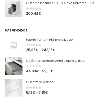
Cubo de basura 17L + 17L Oeko Universal - Peka
0
out of 5
200,42
€
MÁS VENDIDOS
Puerta Tarifa 4 PET metalizado
0
out of 5
25,93
€
242,16
€
–
Cajón TandemBox Antaro Blum grafito
0
out of 5
44,93
€
59,16
€
–
Cubertero blanco
0
out of 5
5,13
€
7,10
€
–