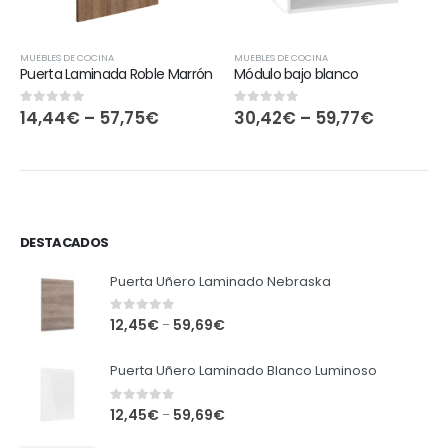
MUEBLES DE COCINA
MUEBLES DE COCINA
Puerta Laminada Roble Marrón
Módulo bajo blanco
14,44
€
–
57,75
€
30,42
€
–
59,77
€
0
out of 5
0
out of 5
DESTACADOS
Puerta Uñero Laminado Nebraska
0
out of 5
12,45
€
59,69
€
–
Puerta Uñero Laminado Blanco Luminoso
0
out of 5
12,45
€
59,69
€
–