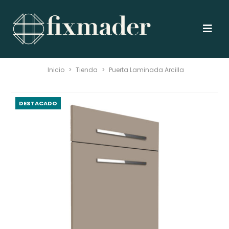
Inicio
>
Tienda
>
Puerta Laminada Arcilla
DESTACADO