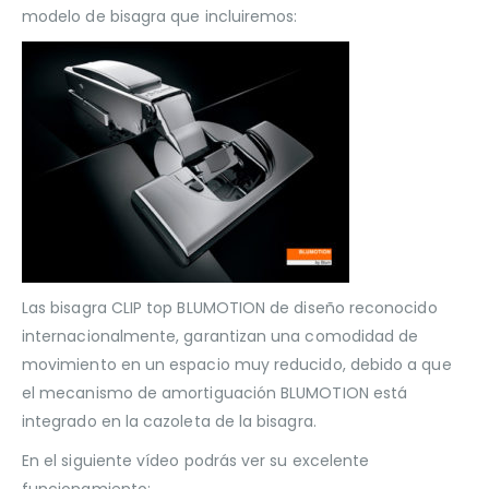
modelo de bisagra que incluiremos:
Las bisagra CLIP top BLUMOTION de diseño reconocido
internacionalmente, garantizan una comodidad de
movimiento en un espacio muy reducido, debido a que
el mecanismo de amortiguación BLUMOTION está
integrado en la cazoleta de la bisagra.
En el siguiente vídeo podrás ver su excelente
funcionamiento: