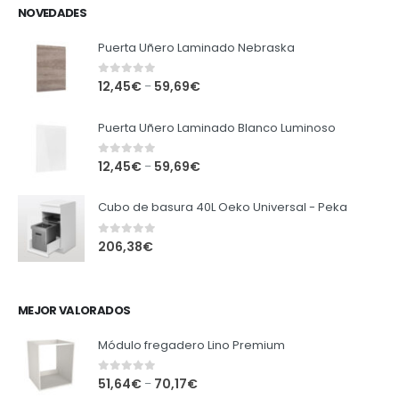
NOVEDADES
Puerta Uñero Laminado Nebraska
0
out of 5
12,45
€
59,69
€
–
Puerta Uñero Laminado Blanco Luminoso
0
out of 5
12,45
€
59,69
€
–
Cubo de basura 40L Oeko Universal - Peka
0
out of 5
206,38
€
MEJOR VALORADOS
Módulo fregadero Lino Premium
0
out of 5
51,64
€
70,17
€
–