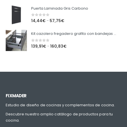
Puerta Laminada Gris Carbono
0
out of 5
14,44
€
57,75
€
–
Kit cazolero fregadero grafito con bandejas extraibles.
0
out of 5
139,91
€
160,83
€
–
FIXMADER
Estudio de diseño de cocinas y complementos de cocina.
Descubre nuestro amplio catálogo de productos para tu
cocina.