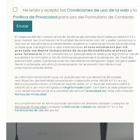
He leído y acepto las
Condiciones de uso de la web
y la
Política de Privacidad
para uso del Formulario de Contacto.
El responsable del tratamiento de los datos personales facilitados es INSIDE KIT S.L.
que tratará los mismos con la finalidad de contactar con Vd. y poder comenzar a
realizar el estudio de sus necesidades respecto a nuestros servicios y/o productos.
La base que nos legitima a usar estos datos es
el consentimiento por Vd.
prestado mediante la marcación de la casilla habilitada al efecto en
este formulario.
Si Vd. nos solicita un presupuesto la base que legitime el uso de
sus datos y la remisión a Vd. de dicho presupuesto será la adopción de medidas
precontractuales. Sus datos no serán cedidos salvo obligación legal y/o para poder
llevar a cabo este estudio y/o presupuesto. No se prevén transferencias
internacionales de datos.
Le informamos también que Vd. puede ejercer sus derechos de acceso,
rectificación, portabilidad, cancelación y oposición ante INSIDE KIT S.L. en su
domicilio social sito en C/ GLORIES VALENCIANES, nº 3-BAJO de MELIANA (46133-
VALENCIA) o por mail dirigido a
info@fixmader.com
. También puede presentar
una reclamación ante la Autoridad de control (
www.aepd.es
). Más información:
Política de Privacidad
.
Al cumplimentar el formulario de contacto Vd. declara conocer y aceptar la
Política de Privacidad
y acepta la
Política de Cookies
de INSIDE KIT S.L. y las
Condiciones de Uso
del portal.