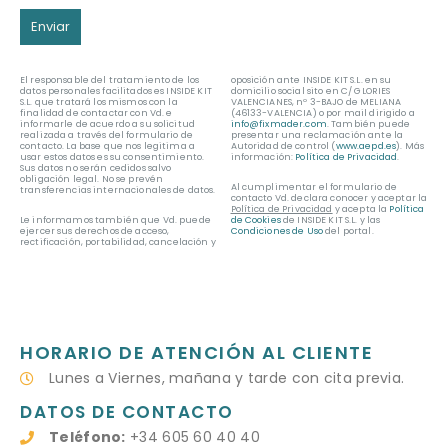
El responsable del tratamiento de los
oposición ante INSIDE KIT S.L. en su
datos personales facilitados es INSIDE KIT
domicilio social sito en C/ GLORIES
S.L. que tratará los mismos con la
VALENCIANES, nº 3-BAJO de MELIANA
finalidad de contactar con Vd. e
(46133-VALENCIA) o por mail dirigido a
informarle de acuerdo a su solicitud
info@fixmader.com
. También puede
realizada a través del formulario de
presentar una reclamación ante la
contacto. La base que nos legitima a
Autoridad de control (
www.aepd.es
). Más
usar estos datos es su consentimiento.
información:
Política de Privacidad
.
Sus datos no serán cedidos salvo
obligación legal. No se prevén
Al cumplimentar el formulario de
transferencias internacionales de datos.
contacto Vd. declara conocer y aceptar la
Política de Privacidad
y acepta la
Política
Le informamos también que Vd. puede
de Cookies
de INSIDE KIT S.L. y las
ejercer sus derechos de acceso,
Condiciones de Uso
del portal.
rectificación, portabilidad, cancelación y
HORARIO DE ATENCIÓN AL CLIENTE
Lunes a Viernes, mañana y tarde con cita previa.
DATOS DE CONTACTO
Teléfono:
+34 605 60 40 40