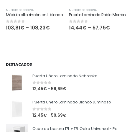
MUEBLES DE COCINA
MUEBLES DE COCINA
Módulo alto rincón en L blanco
Puerta Laminada Roble Marrón
103,81
€
–
108,23
€
14,44
€
–
57,75
€
0
out of 5
0
out of 5
DESTACADOS
Puerta Uñero Laminado Nebraska
0
out of 5
12,45
€
59,69
€
–
Puerta Uñero Laminado Blanco Luminoso
0
out of 5
12,45
€
59,69
€
–
Cubo de basura 17L + 17L Oeko Universal - Peka