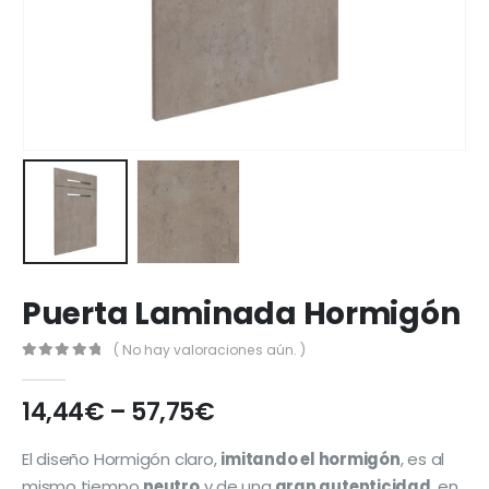
Puerta Laminada Hormigón
( No hay valoraciones aún. )
0
out of 5
14,44
€
–
57,75
€
El diseño Hormigón claro,
imitando el hormigón
, es al
mismo tiempo
neutro
y de una
gran autenticidad
, en