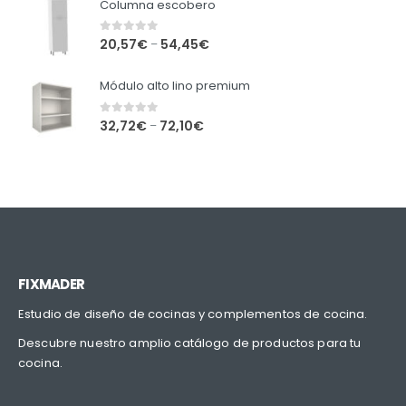
Columna escobero
0
out of 5
20,57
€
54,45
€
–
Módulo alto lino premium
0
out of 5
32,72
€
72,10
€
–
FIXMADER
Estudio de diseño de cocinas y complementos de cocina.
Descubre nuestro amplio catálogo de productos para tu
cocina.