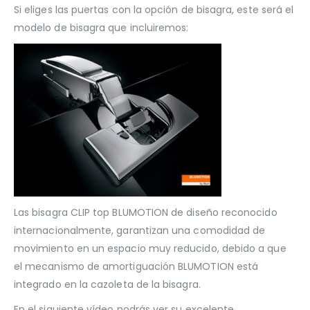
Si eliges las puertas con la opción de bisagra, este será el
modelo de bisagra que incluiremos:
Las bisagra CLIP top BLUMOTION de diseño reconocido
internacionalmente, garantizan una comodidad de
movimiento en un espacio muy reducido, debido a que
el mecanismo de amortiguación BLUMOTION está
integrado en la cazoleta de la bisagra.
En el siguiente vídeo podrás ver su excelente