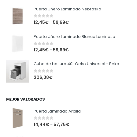
Puerta Uñero Laminado Nebraska
0
out of 5
12,45
€
59,69
€
–
Puerta Uñero Laminado Blanco Luminoso
0
out of 5
12,45
€
59,69
€
–
Cubo de basura 40L Oeko Universal - Peka
0
out of 5
206,38
€
MEJOR VALORADOS
Puerta Laminada Arcilla
0
out of 5
14,44
€
57,75
€
–