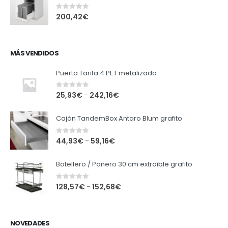
0
out of 5
200,42
€
MÁS VENDIDOS
Puerta Tarifa 4 PET metalizado
0
out of 5
25,93
€
242,16
€
–
Cajón TandemBox Antaro Blum grafito
0
out of 5
44,93
€
59,16
€
–
Botellero / Panero 30 cm extraible grafito
0
out of 5
128,57
€
152,68
€
–
NOVEDADES