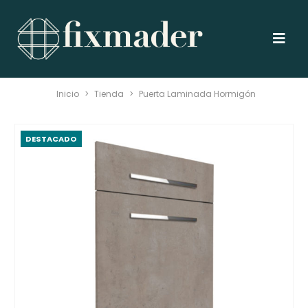
Inicio
>
Tienda
>
Puerta Laminada Hormigón
DESTACADO