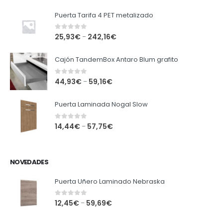
Puerta Tarifa 4 PET metalizado
0
out of 5
25,93
€
242,16
€
–
Cajón TandemBox Antaro Blum grafito
0
out of 5
44,93
€
59,16
€
–
Puerta Laminada Nogal Slow
0
out of 5
14,44
€
57,75
€
–
NOVEDADES
Puerta Uñero Laminado Nebraska
0
out of 5
12,45
€
59,69
€
–