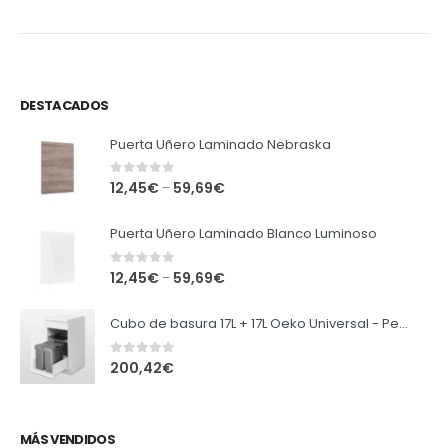
DESTACADOS
Puerta Uñero Laminado Nebraska
0
out of 5
12,45
€
59,69
€
–
Puerta Uñero Laminado Blanco Luminoso
0
out of 5
12,45
€
59,69
€
–
Cubo de basura 17L + 17L Oeko Universal - Peka
0
out of 5
200,42
€
MÁS VENDIDOS