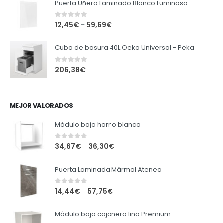
Puerta Uñero Laminado Blanco Luminoso
0
out of 5
12,45
€
59,69
€
–
Cubo de basura 40L Oeko Universal - Peka
0
out of 5
206,38
€
MEJOR VALORADOS
Módulo bajo horno blanco
0
out of 5
34,67
€
36,30
€
–
Puerta Laminada Mármol Atenea
0
out of 5
14,44
€
57,75
€
–
Módulo bajo cajonero lino Premium