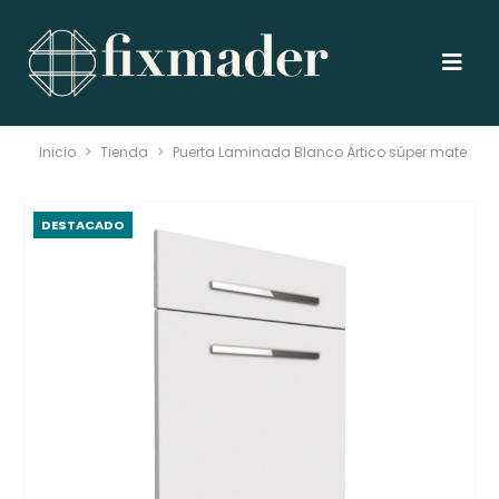
Inicio
>
Tienda
>
Puerta Laminada Blanco Ártico súper mate
DESTACADO