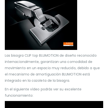
Las bisagra CLIP top BLUMOTION de diseño reconocido
internacionalmente, garantizan una comodidad de
movimiento en un espacio muy reducido, debido a que
el mecanismo de amortiguación BLUMOTION está
integrado en la cazoleta de la bisagra.
En el siguiente vídeo podrás ver su excelente
funcionamiento: