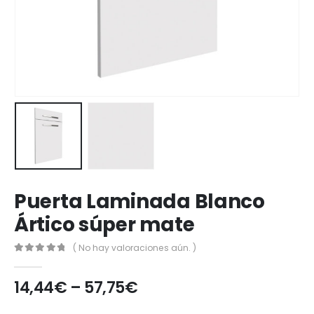
Puerta Laminada Blanco
Ártico súper mate
( No hay valoraciones aún. )
0
out of 5
14,44
€
–
57,75
€