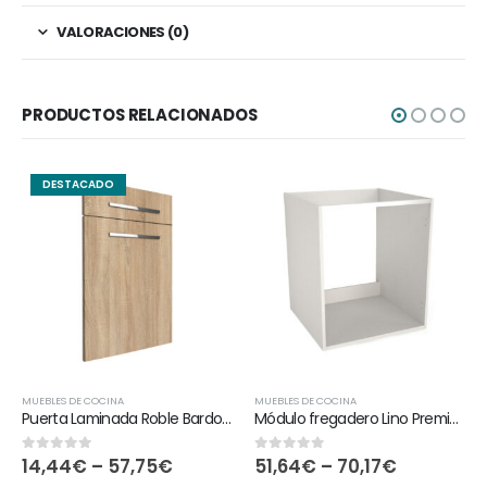
VALORACIONES (0)
PRODUCTOS RELACIONADOS
DESTACADO
MUEBLES DE COCINA
MUEBLES DE COCINA
Puerta Laminada Roble Bardolino
Módulo fregadero Lino Premium
14,44
€
–
57,75
€
51,64
€
–
70,17
€
0
out of 5
0
out of 5