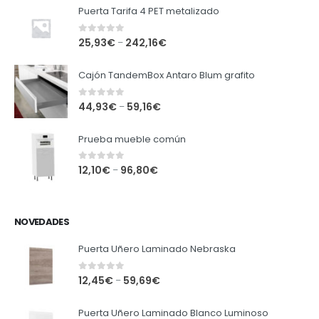
Puerta Tarifa 4 PET metalizado
0
out of 5
25,93
€
242,16
€
–
Cajón TandemBox Antaro Blum grafito
0
out of 5
44,93
€
59,16
€
–
Prueba mueble común
0
out of 5
12,10
€
96,80
€
–
NOVEDADES
Puerta Uñero Laminado Nebraska
0
out of 5
12,45
€
59,69
€
–
Puerta Uñero Laminado Blanco Luminoso