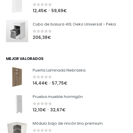
0
out of 5
12,45
€
59,69
€
–
Cubo de basura 40L Oeko Universal - Peka
0
out of 5
206,38
€
MEJOR VALORADOS
Puerta Laminada Nebraska
0
out of 5
14,44
€
57,75
€
–
Prueba mueble hormigón
0
out of 5
12,10
€
32,67
€
–
Módulo bajo de rincón lino premium