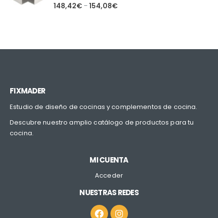
0
out of 5
148,42
€
154,08
€
–
FIXMADER
Estudio de diseño de cocinas y complementos de cocina.
Descubre nuestro amplio catálogo de productos para tu
cocina.
MI CUENTA
Acceder
NUESTRAS REDES