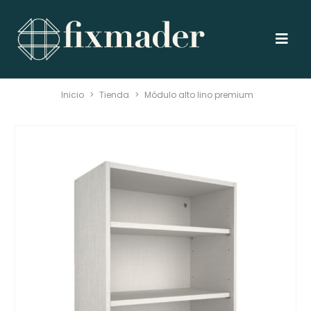
Inicio
>
Tienda
>
Módulo alto lino premium