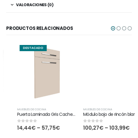
VALORACIONES (0)
PRODUCTOS RELACIONADOS
DESTACADO
MUEBLES DE COCINA
MUEBLES DE COCINA
Puerta Laminada Gris Cachemira
Módulo bajo de rincón blanco
14,44
€
–
57,75
€
100,27
€
–
103,99
€
0
out of 5
0
out of 5