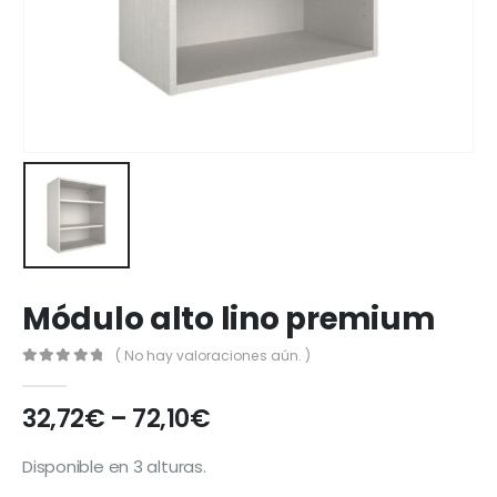
Módulo alto lino premium
( No hay valoraciones aún. )
0
out of 5
32,72
€
–
72,10
€
Disponible en 3 alturas.