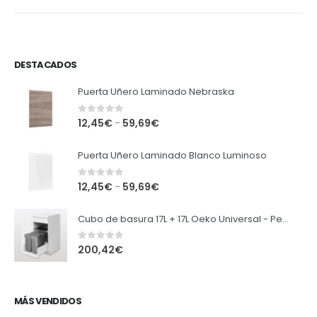
DESTACADOS
Puerta Uñero Laminado Nebraska
0
out of 5
12,45
€
59,69
€
–
Puerta Uñero Laminado Blanco Luminoso
0
out of 5
12,45
€
59,69
€
–
Cubo de basura 17L + 17L Oeko Universal - Peka
0
out of 5
200,42
€
MÁS VENDIDOS