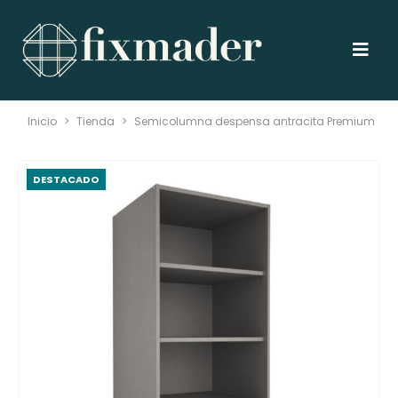
Inicio
>
Tienda
>
Semicolumna despensa antracita Premium
DESTACADO