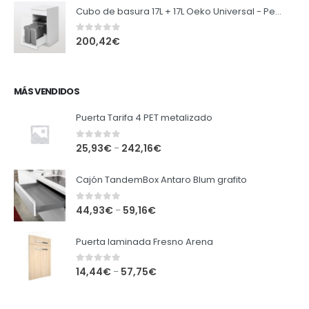
Cubo de basura 17L + 17L Oeko Universal - Peka
0
out of 5
200,42
€
MÁS VENDIDOS
Puerta Tarifa 4 PET metalizado
0
out of 5
25,93
€
242,16
€
–
Cajón TandemBox Antaro Blum grafito
0
out of 5
44,93
€
59,16
€
–
Puerta laminada Fresno Arena
0
out of 5
14,44
€
57,75
€
–