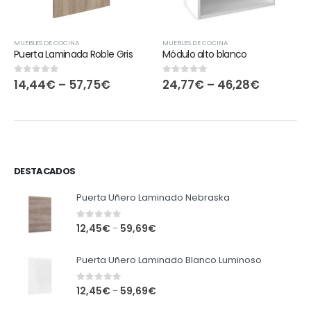
MUEBLES DE COCINA
MUEBLES DE COCINA
Puerta Laminada Roble Gris
Módulo alto blanco
14,44
€
–
57,75
€
24,77
€
–
46,28
€
0
out of 5
0
out of 5
DESTACADOS
Puerta Uñero Laminado Nebraska
0
out of 5
12,45
€
59,69
€
–
Puerta Uñero Laminado Blanco Luminoso
0
out of 5
12,45
€
59,69
€
–