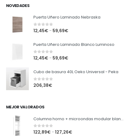
NOVEDADES
Puerta Uñero Laminado Nebraska
0
out of 5
12,45
€
59,69
€
–
Puerta Uñero Laminado Blanco Luminoso
0
out of 5
12,45
€
59,69
€
–
Cubo de basura 40L Oeko Universal - Peka
0
out of 5
206,38
€
MEJOR VALORADOS
Columna horno + microondas modular blanca
0
out of 5
122,89
€
127,26
€
–