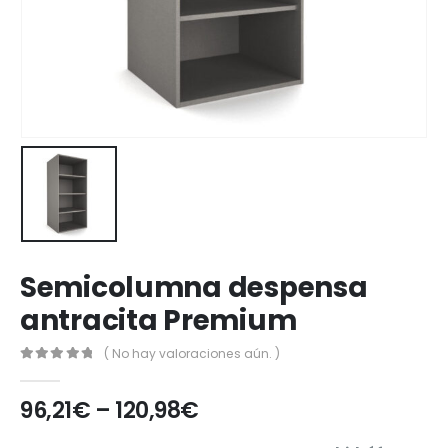
Semicolumna despensa
antracita Premium
( No hay valoraciones aún. )
0
out of 5
96,21
€
–
120,98
€