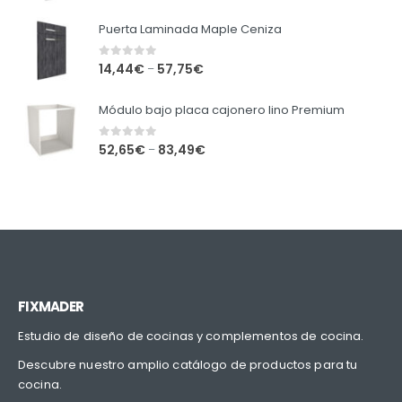
Puerta Laminada Maple Ceniza
0
out of 5
14,44
€
57,75
€
–
Módulo bajo placa cajonero lino Premium
0
out of 5
52,65
€
83,49
€
–
FIXMADER
Estudio de diseño de cocinas y complementos de cocina.
Descubre nuestro amplio catálogo de productos para tu
cocina.