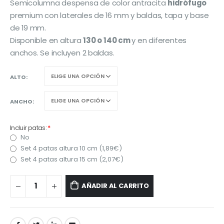
Semicolumna despensa de color antracita
hidrófugo
premium con laterales de 16 mm y baldas, tapa y base
de 19 mm.
Disponible en altura
130 o 140 cm
y en diferentes
anchos. Se incluyen 2 baldas.
ALTO
ANCHO
Incluir patas:
*
No
Set 4 patas altura 10 cm (
1,89
€
)
Set 4 patas altura 15 cm (
2,07
€
)
AÑADIR AL CARRITO