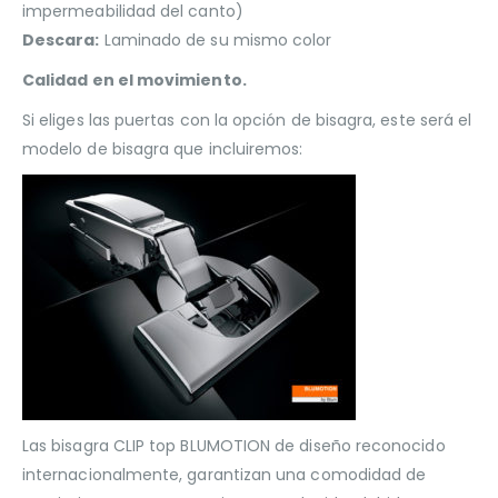
impermeabilidad del canto)
Descara:
Laminado de su mismo color
Calidad en el movimiento.
Si eliges las puertas con la opción de bisagra, este será el
modelo de bisagra que incluiremos:
Las bisagra CLIP top BLUMOTION de diseño reconocido
internacionalmente, garantizan una comodidad de