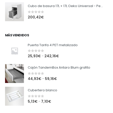
Cubo de basura 17L + 17L Oeko Universal - Peka
0
out of 5
200,42
€
MÁS VENDIDOS
Puerta Tarifa 4 PET metalizado
0
out of 5
25,93
€
242,16
€
–
Cajón TandemBox Antaro Blum grafito
0
out of 5
44,93
€
59,16
€
–
Cubertero blanco
0
out of 5
5,13
€
7,10
€
–