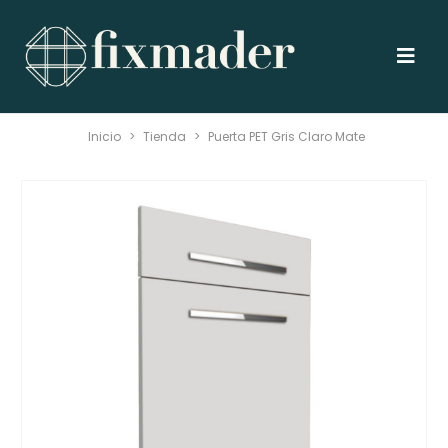
Inicio
>
Tienda
>
Puerta PET Gris Claro Mate