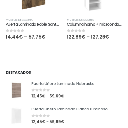
MUEBLES DE COCINA
MUEBLES DE COCINA
Puerta Laminada Roble Santa Fé Vintage
Columna horno + microondas modular blanca
14,44
€
–
57,75
€
122,89
€
–
127,26
€
0
out of 5
0
out of 5
DESTACADOS
Puerta Uñero Laminado Nebraska
0
out of 5
12,45
€
59,69
€
–
Puerta Uñero Laminado Blanco Luminoso
0
out of 5
12,45
€
59,69
€
–