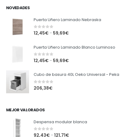
NOVEDADES
Puerta Uñero Laminado Nebraska
0
out of 5
12,45
€
59,69
€
–
Puerta Uñero Laminado Blanco Luminoso
0
out of 5
12,45
€
59,69
€
–
Cubo de basura 40L Oeko Universal - Peka
0
out of 5
206,38
€
MEJOR VALORADOS
Despensa modular blanca
0
out of 5
92,43
€
121,71
€
–