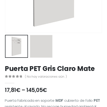
Puerta PET Gris Claro Mate
( No hay valoraciones aún. )
0
out of 5
17,81
€
–
145,05
€
Puerta fabricada en soporte
MDF
cubierto de folio
PET
resistente al rayado. No recoge humedad ambiental