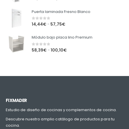
Puerta laminada Fresno Blanco
0
out of 5
14,44
€
57,75
€
–
Módulo bajo placa lino Premium
0
out of 5
58,39
€
100,10
€
–
FIXMADER
Estudio de diseño de cocinas y complementos de cocina.
Descubre nuestro amplio catálogo de productos para tu
cocina.