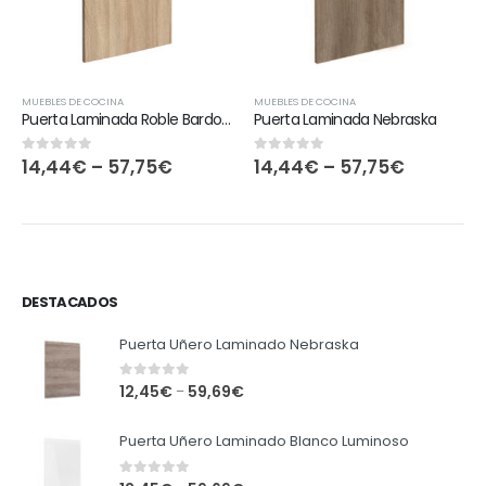
MUEBLES DE COCINA
MUEBLES DE COCINA
Puerta Laminada Roble Bardolino
Puerta Laminada Nebraska
14,44
€
–
57,75
€
14,44
€
–
57,75
€
0
out of 5
0
out of 5
DESTACADOS
Puerta Uñero Laminado Nebraska
0
out of 5
12,45
€
59,69
€
–
Puerta Uñero Laminado Blanco Luminoso
0
out of 5