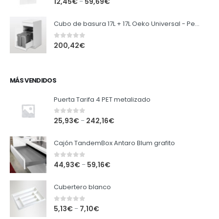
12,45
€
59,69
€
–
Cubo de basura 17L + 17L Oeko Universal - Peka
0
out of 5
200,42
€
MÁS VENDIDOS
Puerta Tarifa 4 PET metalizado
0
out of 5
25,93
€
242,16
€
–
Cajón TandemBox Antaro Blum grafito
0
out of 5
44,93
€
59,16
€
–
Cubertero blanco
0
out of 5
5,13
€
7,10
€
–