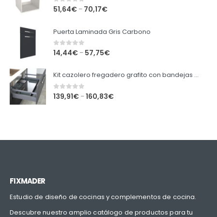
0
out of 5
51,64
€
70,17
€
–
Puerta Laminada Gris Carbono
0
out of 5
14,44
€
57,75
€
–
Kit cazolero fregadero grafito con bandejas extraibles.
0
out of 5
139,91
€
160,83
€
–
FIXMADER
Estudio de diseño de cocinas y complementos de cocina.
Descubre nuestro amplio catálogo de productos para tu