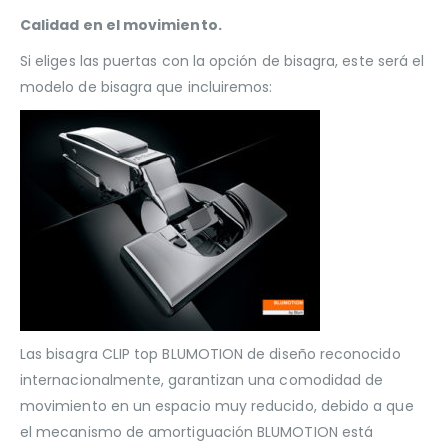
Calidad en el movimiento.
Si eliges las puertas con la opción de bisagra, este será el
modelo de bisagra que incluiremos:
Las bisagra CLIP top BLUMOTION de diseño reconocido
internacionalmente, garantizan una comodidad de
movimiento en un espacio muy reducido, debido a que
el mecanismo de amortiguación BLUMOTION está