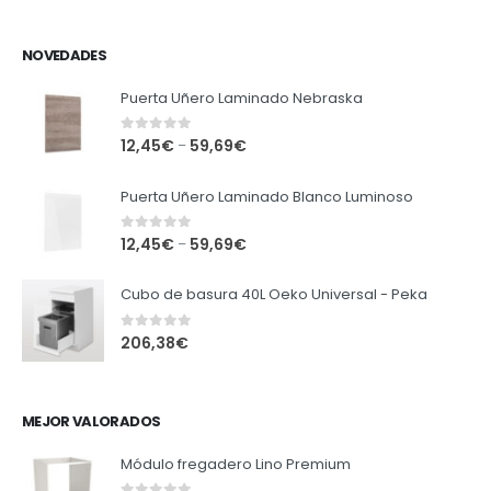
NOVEDADES
Puerta Uñero Laminado Nebraska
0
out of 5
12,45
€
59,69
€
–
Puerta Uñero Laminado Blanco Luminoso
0
out of 5
12,45
€
59,69
€
–
Cubo de basura 40L Oeko Universal - Peka
0
out of 5
206,38
€
MEJOR VALORADOS
Módulo fregadero Lino Premium