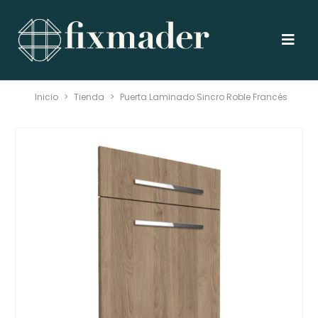
Inicio
>
Tienda
>
Puerta Laminado Sincro Roble Francés