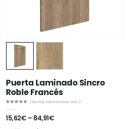
Puerta Laminado Sincro
Roble Francés
( No hay valoraciones aún. )
0
out of 5
15,62
€
–
84,91
€