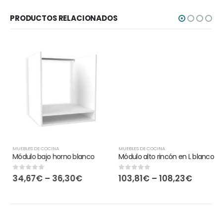
PRODUCTOS RELACIONADOS
MUEBLES DE COCINA
MUEBLES DE COCINA
Módulo bajo horno blanco
Módulo alto rincón en L blanco
34,67
€
–
36,30
€
103,81
€
–
108,23
€
0
out of 5
0
out of 5