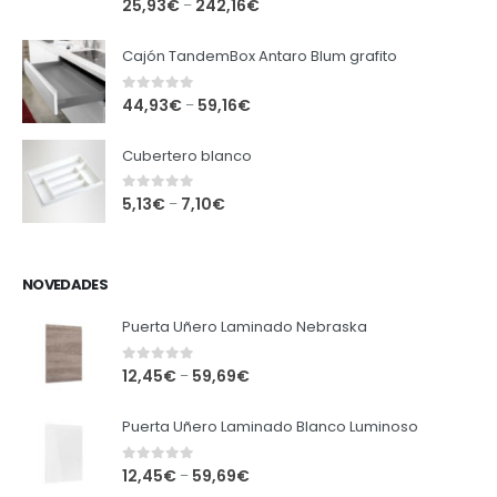
25,93
€
242,16
€
–
Cajón TandemBox Antaro Blum grafito
0
out of 5
44,93
€
59,16
€
–
Cubertero blanco
0
out of 5
5,13
€
7,10
€
–
NOVEDADES
Puerta Uñero Laminado Nebraska
0
out of 5
12,45
€
59,69
€
–
Puerta Uñero Laminado Blanco Luminoso
0
out of 5
12,45
€
59,69
€
–