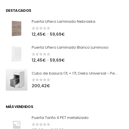
DESTACADOS
Puerta Uñero Laminado Nebraska
0
out of 5
12,45
€
59,69
€
–
Puerta Uñero Laminado Blanco Luminoso
0
out of 5
12,45
€
59,69
€
–
Cubo de basura 17L + 17L Oeko Universal - Peka
0
out of 5
200,42
€
MÁS VENDIDOS
Puerta Tarifa 4 PET metalizado
0
out of 5