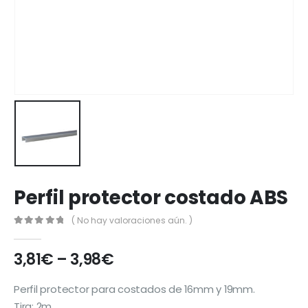
Perfil protector costado ABS
( No hay valoraciones aún. )
0
out of 5
3,81
€
–
3,98
€
Perfil protector para costados de 16mm y 19mm.
Tira: 2m.