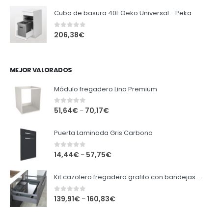
Cubo de basura 40L Oeko Universal - Peka
0
out of 5
206,38
€
MEJOR VALORADOS
Módulo fregadero Lino Premium
0
out of 5
51,64
€
70,17
€
–
Puerta Laminada Gris Carbono
0
out of 5
14,44
€
57,75
€
–
Kit cazolero fregadero grafito con bandejas extraibles.
0
out of 5
139,91
€
160,83
€
–