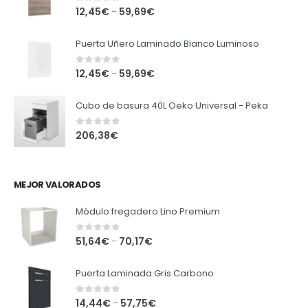
0
out of 5
12,45
€
59,69
€
–
Puerta Uñero Laminado Blanco Luminoso
0
out of 5
12,45
€
59,69
€
–
Cubo de basura 40L Oeko Universal - Peka
0
out of 5
206,38
€
MEJOR VALORADOS
Módulo fregadero Lino Premium
0
out of 5
51,64
€
70,17
€
–
Puerta Laminada Gris Carbono
0
out of 5
14,44
€
57,75
€
–