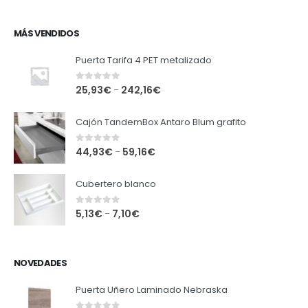
MÁS VENDIDOS
Puerta Tarifa 4 PET metalizado
0
out of 5
25,93
€
242,16
€
–
Cajón TandemBox Antaro Blum grafito
0
out of 5
44,93
€
59,16
€
–
Cubertero blanco
0
out of 5
5,13
€
7,10
€
–
NOVEDADES
Puerta Uñero Laminado Nebraska