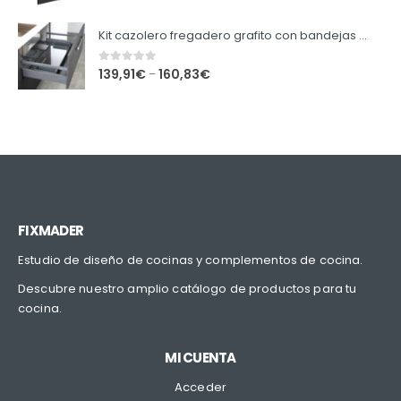
Kit cazolero fregadero grafito con bandejas extraibles.
0
out of 5
139,91
€
160,83
€
–
FIXMADER
Estudio de diseño de cocinas y complementos de cocina.
Descubre nuestro amplio catálogo de productos para tu
cocina.
MI CUENTA
Acceder