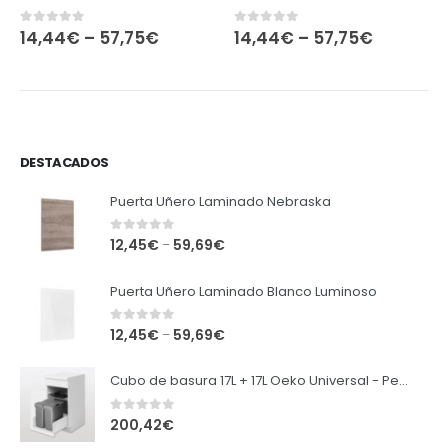
14,44
€
–
57,75
€
14,44
€
–
57,75
€
0
out of 5
0
out of 5
DESTACADOS
Puerta Uñero Laminado Nebraska
0
out of 5
12,45
€
59,69
€
–
Puerta Uñero Laminado Blanco Luminoso
0
out of 5
12,45
€
59,69
€
–
Cubo de basura 17L + 17L Oeko Universal - Peka
0
out of 5
200,42
€