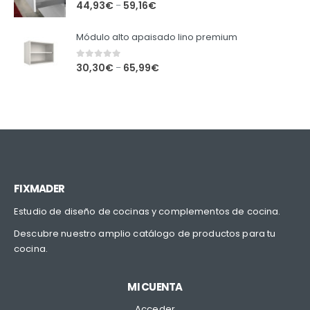
0
out of 5
44,93
€
59,16
€
–
Módulo alto apaisado lino premium
0
out of 5
30,30
€
65,99
€
–
FIXMADER
Estudio de diseño de cocinas y complementos de cocina.
Descubre nuestro amplio catálogo de productos para tu
cocina.
MI CUENTA
Acceder