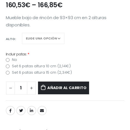
160,53
€
–
166,85
€
Mueble bajo de rincón de 93×93 cm en 2 alturas
disponibles.
ALTO
Incluir patas:
*
No
Set 6 patas altura 10 cm (
2,14
€
)
Set 6 patas altura 15 cm (
2,34
€
)
AÑADIR AL CARRITO