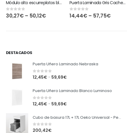
Módulo alto escurreplatos blanco
Puerta Laminada Gris Cachemira
30,27
€
–
50,12
€
14,44
€
–
57,75
€
0
out of 5
0
out of 5
DESTACADOS
Puerta Uñero Laminado Nebraska
0
out of 5
12,45
€
59,69
€
–
Puerta Uñero Laminado Blanco Luminoso
0
out of 5
12,45
€
59,69
€
–
Cubo de basura 17L + 17L Oeko Universal - Peka
0
out of 5
200,42
€