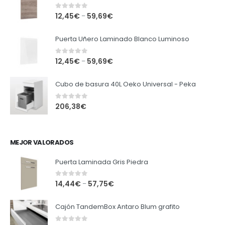
0
out of 5
12,45
€
59,69
€
–
Puerta Uñero Laminado Blanco Luminoso
0
out of 5
12,45
€
59,69
€
–
Cubo de basura 40L Oeko Universal - Peka
0
out of 5
206,38
€
MEJOR VALORADOS
Puerta Laminada Gris Piedra
0
out of 5
14,44
€
57,75
€
–
Cajón TandemBox Antaro Blum grafito