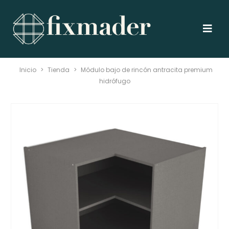
Inicio
>
Tienda
>
Módulo bajo de rincón antracita premium
hidrófugo