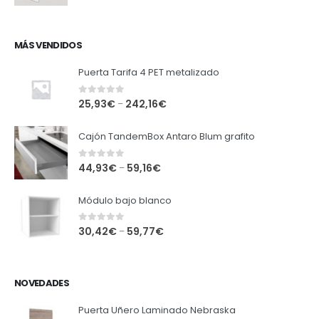
MÁS VENDIDOS
Puerta Tarifa 4 PET metalizado
0
out of 5
25,93
€
242,16
€
–
Cajón TandemBox Antaro Blum grafito
0
out of 5
44,93
€
59,16
€
–
Módulo bajo blanco
0
out of 5
30,42
€
59,77
€
–
NOVEDADES
Puerta Uñero Laminado Nebraska