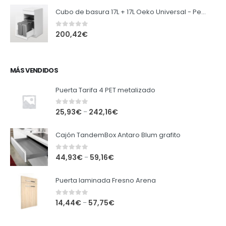
Cubo de basura 17L + 17L Oeko Universal - Peka
0
out of 5
200,42
€
MÁS VENDIDOS
Puerta Tarifa 4 PET metalizado
0
out of 5
25,93
€
242,16
€
–
Cajón TandemBox Antaro Blum grafito
0
out of 5
44,93
€
59,16
€
–
Puerta laminada Fresno Arena
0
out of 5
14,44
€
57,75
€
–