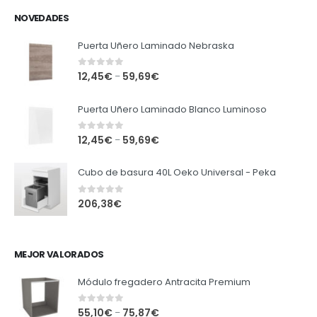
NOVEDADES
Puerta Uñero Laminado Nebraska
0
out of 5
12,45
€
59,69
€
–
Puerta Uñero Laminado Blanco Luminoso
0
out of 5
12,45
€
59,69
€
–
Cubo de basura 40L Oeko Universal - Peka
0
out of 5
206,38
€
MEJOR VALORADOS
Módulo fregadero Antracita Premium
0
out of 5
55,10
€
75,87
€
–