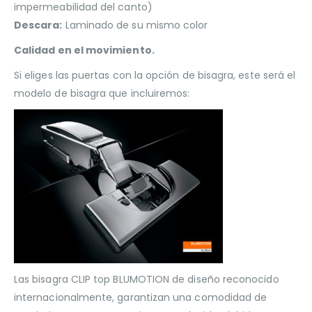
impermeabilidad del canto)
Descara:
Laminado de su mismo color
Calidad en el movimiento.
Si eliges las puertas con la opción de bisagra, este será el
modelo de bisagra que incluiremos:
Las bisagra CLIP top BLUMOTION de diseño reconocido
internacionalmente, garantizan una comodidad de