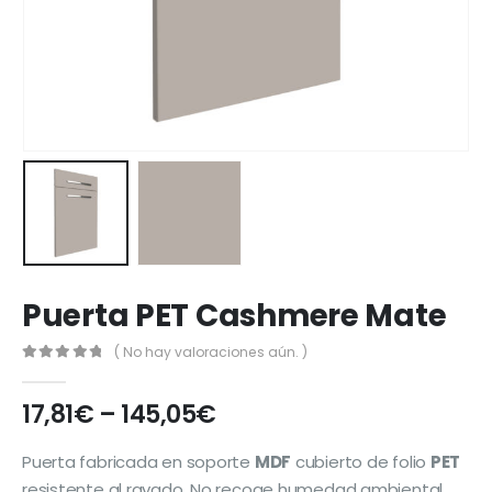
Puerta PET Cashmere Mate
( No hay valoraciones aún. )
0
out of 5
17,81
€
–
145,05
€
Puerta fabricada en soporte
MDF
cubierto de folio
PET
resistente al rayado. No recoge humedad ambiental