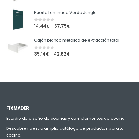
Puerta Laminada Verde Jungla
0
out of 5
14,44
€
57,75
€
–
Cajón blanco metálico de extracción total
0
out of 5
35,14
€
42,62
€
–
FIXMADER
Estudio de diseño de cocinas y complementos de cocina.
Descubre nuestro amplio catálogo de productos para tu
cocina.