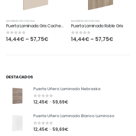
MUEBLES DE COCINA
MUEBLES DE COCINA
Puerta Laminada Gris Cachemira
Puerta Laminada Roble Gris
14,44
€
–
57,75
€
14,44
€
–
57,75
€
0
out of 5
0
out of 5
DESTACADOS
Puerta Uñero Laminado Nebraska
0
out of 5
12,45
€
59,69
€
–
Puerta Uñero Laminado Blanco Luminoso
0
out of 5
12,45
€
59,69
€
–