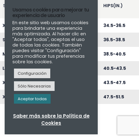
SIZE
CHEST(IN.)
WAIST(IN.)
HIPS(IN.)
Usamos cookies para mejorar tu
experiencia de usuario
En este sitio web usamos cookies
XS
34-36
27-29
34.5-36.5
para brindarte una experiencia
más optimizada. Al hacer clic en
"Aceptar todas", aceptas el uso
S
36-38
29-31
36.5-38.5
de todas las cookies. También
puedes visitar "Configuración"
M
38-40
31-33
38.5-40.5
para modificar tus preferencias
sobre las cookies.
L
40-42
33-36
40.5-43.5
Configuración
XL
42-45
36-40
43.5-47.5
Sólo Necesarias
XXL
45-48
40-44
47.5-51.5
Aceptar todas
Saber más sobre la Política de
Cookies